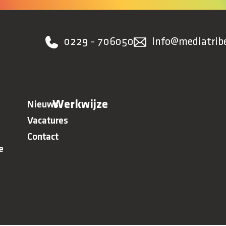
0229 - 706050
Info@mediatribe
Werkwijze
Nieuws
Vacatures
Contact
e