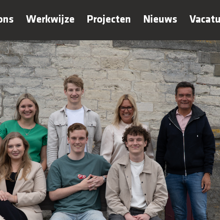
ons
Werkwijze
Projecten
Nieuws
Vacatu